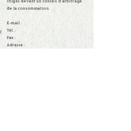
litiges devant un conseil d'arbitrage
de la consommation.
E-mail :
Tél. :
Fax :
Adresse :
E-mail
koocfrance@gmail.com
INSTAGRAM
@koocfamily