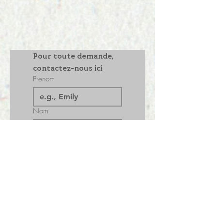
Pour toute demande, 
contactez-nous ici
Prenom
Nom
Email
Numéro portable
Choisissez votre demande